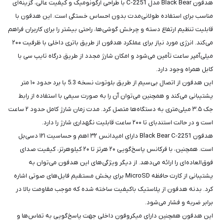
هدفون Black Bear مدل C-2251 با طراحی ارگونومیک و کیفیت عالی، گزینه‌ای
مناسب برای استفاده طولانی‌مدت بدون احساس خستگی است. این هدفون با
قابلیت تنظیم ارتفاع دسته و چرخش گوشی‌ها، راحتی بیشتر را برای کاربران فراهم
می‌کند. انرژی مورد نیاز برای عملکرد هدفون از طریق باتری داخلی با ظرفیت ۲۰۰
میلی‌آمپر ساعت تأمین می‌شود و امکان شارژ مجدد از طریق درگاه تایپ سی با
کابل همراه وجود دارد.
این هدفون از اتصال بی‌سیم از طریق بلوتوث نسخه 5.3 با برد حدود ۱۰ متر
پشتیبانی می‌کند و همچنین می‌توان آن را به صورت سیمی با استفاده از رابط
جک ۳.۵ میلی‌متری به دستگاه‌ها متصل کرد. مدت زمان شارژ کامل حدود ۲ ساعت
است و در حالت استندبای تا ۲۰۰ ساعت قابلیت نگهداری شارژ را دارد.
هدفون Black Bear C-2251 دارای امپدانس ۳۲ اهم و حساسیت ۱۲۱ دسی‌بل
است. همچنین، با فرکانس پاسخ‌گویی ۲۰ هرتز تا ۲۰ کیلوهرتز، کیفیت صدای
فوق‌العاده‌ای را ارائه می‌دهد. از دیگر ویژگی‌های این هدفون می‌توان به
پشتیبانی از کارت حافظه MicroSD برای پخش مستقیم فایل‌های صوتی اشاره
کرد. بدنه هدفون از پلاستیک باکیفیت ساخته شده که موجب مقاومت بالا در
برابر ضربه و فشار می‌شود.
این هدفون همچنین دارای میکروفون داخلی جهت پاسخ‌گویی به تماس‌ها و