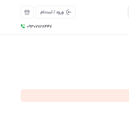
ورود / ثبت‌نام
09307828447