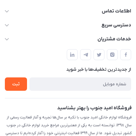
اطلاعات تماس
09175273898
دسترسی سریع
shop@omidjonobkala.ir
حساب کاربری
خدمات مشتریان
استان بوشهر شهر برازجان خیابان جوان جنب نوشت افزار الزهرا لوازم
مجله فروشگاه
قوانین و مقررات سایت
خانگی امید جنوب
لیست محصولات
حریم خصوصی
درباره ما
از جدید‌ترین تخفیف‌ها با‌ خبر شوید
راهنما
تماس با ما
تماس با ما
ثبت
فروشگاه امید جنوب را بهتر بشناسید
فروشگاه لوازم خانگی امید جنوب با تکیه بر سال‌ها تجربه و آغاز فعالیت رسمی از
سال ۱۳۹۸، توانسته است به یکی از معتبرترین مراجع خرید لوازم خانگی در جنوب
کشور تبدیل شود. ما از سال ۱۳۹۹ فعالیت اینترنتی خود را آغاز کرده‌ایم تا دسترسی