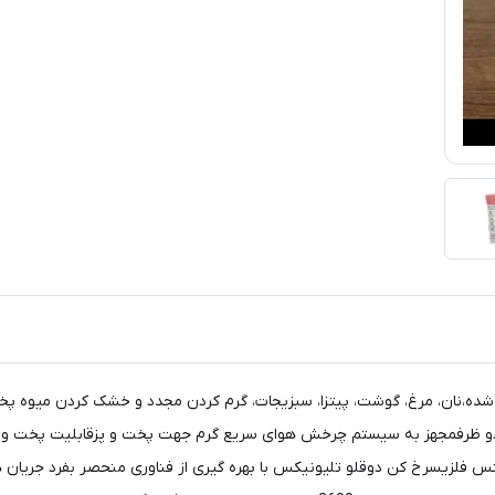
،نان، مرغ، گوشت، پیتزا، سبزیجات، گرم کردن مجدد و خشک کردن میوه پخت و
 S/Sدارای بدنه مستحکم از جنس فلزیسرخ کن دوقلو تلیونیکس با بهره گیری از فناوری منحصر