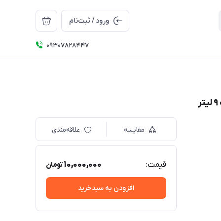
ورود / ثبت‌نام
09307828447
مقایسه
علاقه‌مندی
10,000,000
قیمت:
تومان
افزودن به سبدخرید