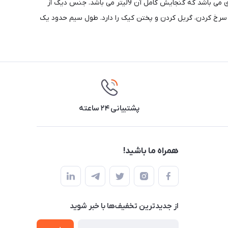
سریع هوای گرم موجب می شود لایه های داخلی غذا کاملا نرم شود. این محصول با توان 2600 واتی خود، دارای دوظرف با گنجایش چهارونیم لیتری می باشد که گنجایش کامل آن 9لیتر می باشد. جنس دیگ از
به دنبال دارد. این محصول قابلیت سرخ کردن، گریل کردن و پختن کیک را دارد. طول سیم حدود یک
پشتیبانی ۲۴ ساعته
همراه ما باشید!
از جدید‌ترین تخفیف‌ها با‌ خبر شوید