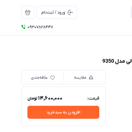
ورود / ثبت‌نام
09307828447
مقایسه
علاقه‌مندی
14,600,000
قیمت:
تومان
افزودن به سبدخرید