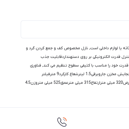
اثه یا لوازم داخلی است, نازل مخصوص کف و جمع کردن گرد و
دارکلید ON/OFFداردمیزان صدا82 دسی بلدستگیره ارگونومیکداردکنترل قدرت الکترونیکی بر روی دستهنداردقابلیت جذب
: با توجه به کثیفی محیط هوشمندانه عمل کرده و قدرت خود را مناسب با کثیفی سطوح تنظیم می کند, فناوری
PowerCyclone 5 : جریان هوا در محفظه استوانه ای را تسریع می کند و گرد و غبار را از هوا جدا می کند، در نتیجه باعث تمیزی بهتری می شودگنجایش مخزن جاروبرقی1.5 لیترشعاع کارکرد9 مترفیلتر
بهداشتیداردفیلتر هوافیلتر قابل شستشو Filter EPA 10لوله خرطومیپلاستیکیتعداد چرخ ها3 عددنوع چرخ هاپلاستیکیسیم جمع کن خودکارداردعرض320 میلی مترارتفاع315 میلی مترعمق525 میلی متروزن4.5