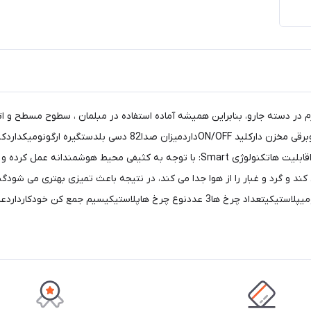
در دسته جارو، بنابراین همیشه آماده استفاده در مبلمان ، سطوح مسطح و اث
غبار فرشتوان مصرفی1800 واتجنس بدنهپلاستیکنوع دستگاهجاروبرقی مخزن 
مایعاتنداردنوع موتورموتور قوی و قدرتمند و در عین حال کم صداقابلیت هاتکنولوژی Smart