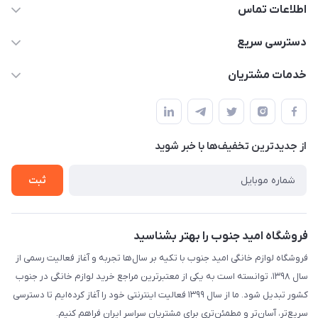
اطلاعات تماس
09175273898
دسترسی سریع
shop@omidjonobkala.ir
حساب کاربری
خدمات مشتریان
استان بوشهر شهر برازجان خیابان جوان جنب نوشت افزار الزهرا لوازم
مجله فروشگاه
قوانین و مقررات سایت
خانگی امید جنوب
لیست محصولات
حریم خصوصی
درباره ما
از جدید‌ترین تخفیف‌ها با‌ خبر شوید
راهنما
تماس با ما
تماس با ما
ثبت
فروشگاه امید جنوب را بهتر بشناسید
فروشگاه لوازم خانگی امید جنوب با تکیه بر سال‌ها تجربه و آغاز فعالیت رسمی از
سال ۱۳۹۸، توانسته است به یکی از معتبرترین مراجع خرید لوازم خانگی در جنوب
کشور تبدیل شود. ما از سال ۱۳۹۹ فعالیت اینترنتی خود را آغاز کرده‌ایم تا دسترسی
سریع‌تر، آسان‌تر و مطمئن‌تری برای مشتریان سراسر ایران فراهم کنیم.