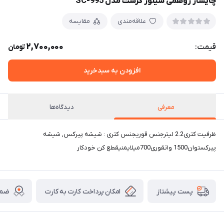
چایساز روهمی سیلور کرست مدل SC-995
علاقه‌مندی
مقایسه
2,700,000
قیمت:
تومان
افزودن به سبدخرید
معرفی
دیدگاه‌ها
ظرفیت کتری2.2 لیترجنس قوریجنس کتری : شیشه پیرکس, شیشه
پیرکستوان1500 واتقوری700میلایمنیقطع کن خودکار
امکان پرداخت کارت به کارت
ضما
پست پیشتاز