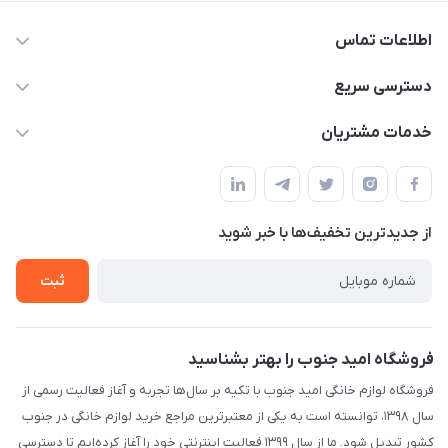
اطلاعات تماس
09175273898
دسترسی سریع
shop@omidjonobkala.ir
حساب کاربری
خدمات مشتریان
استان بوشهر شهر برازجان خیابان جوان جنب نوشت افزار الزهرا لوازم
مجله فروشگاه
قوانین و مقررات سایت
خانگی امید جنوب
لیست محصولات
حریم خصوصی
درباره ما
از جدید‌ترین تخفیف‌ها با‌ خبر شوید
راهنما
تماس با ما
تماس با ما
ثبت
فروشگاه امید جنوب را بهتر بشناسید
فروشگاه لوازم خانگی امید جنوب با تکیه بر سال‌ها تجربه و آغاز فعالیت رسمی از
سال ۱۳۹۸، توانسته است به یکی از معتبرترین مراجع خرید لوازم خانگی در جنوب
کشور تبدیل شود. ما از سال ۱۳۹۹ فعالیت اینترنتی خود را آغاز کرده‌ایم تا دسترسی