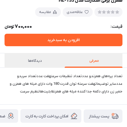
همزن برقی اسکارلت مدل HE-133
علاقه‌مندی
مقایسه
700,000
قیمت:
تومان
افزودن به سبدخرید
معرفی
دیدگاه‌ها
تعداد پره‌های همزندو عددتعداد تنظیمات سرعتهفت عددتعداد سریدو
عددسایر توضیحاتهفت سرعته توان قدرت 180 وات دارای میله های همزن و
خمیر زن دارای دکمه جدا کننده میله های همزنقابلیت‌هاتنظیم سرعت
امکان پرداخت کارت به کارت
ضما
پست پیشتاز