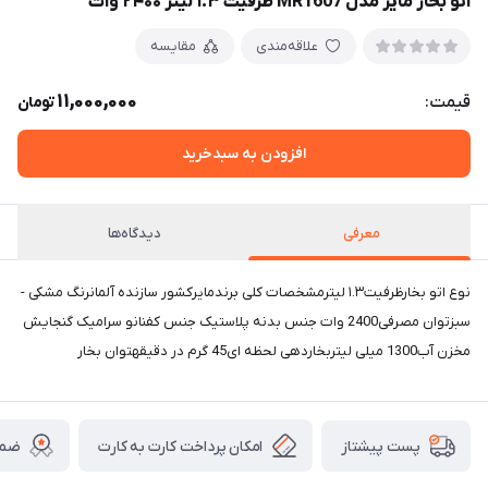
اتو بخار مایر مدل MR1607 ظرفیت ۱.۳ لیتر ۲۴۰۰ وات
علاقه‌مندی
مقایسه
11,000,000
قیمت:
تومان
افزودن به سبدخرید
معرفی
دیدگاه‌ها
نوع اتو بخارظرفیت۱.۳ لیترمشخصات کلی برندمایرکشور سازنده آلمانرنگ مشکی -
سبزتوان مصرفی2400 وات جنس بدنه پلاستیک جنس کفنانو سرامیک گنجایش
مخزن آب1300 میلی لیتربخاردهی لحظه ای45 گرم در دقیقهتوان بخار
امکان پرداخت کارت به کارت
ضما
پست پیشتاز