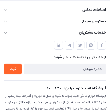
اطلاعات تماس
09175273898
دسترسی سریع
shop@omidjonobkala.ir
حساب کاربری
خدمات مشتریان
استان بوشهر شهر برازجان خیابان جوان جنب نوشت افزار الزهرا لوازم
مجله فروشگاه
قوانین و مقررات سایت
خانگی امید جنوب
لیست محصولات
حریم خصوصی
درباره ما
از جدید‌ترین تخفیف‌ها با‌ خبر شوید
راهنما
تماس با ما
تماس با ما
ثبت
فروشگاه امید جنوب را بهتر بشناسید
فروشگاه لوازم خانگی امید جنوب با تکیه بر سال‌ها تجربه و آغاز فعالیت رسمی از
سال ۱۳۹۸، توانسته است به یکی از معتبرترین مراجع خرید لوازم خانگی در جنوب
کشور تبدیل شود. ما از سال ۱۳۹۹ فعالیت اینترنتی خود را آغاز کرده‌ایم تا دسترسی