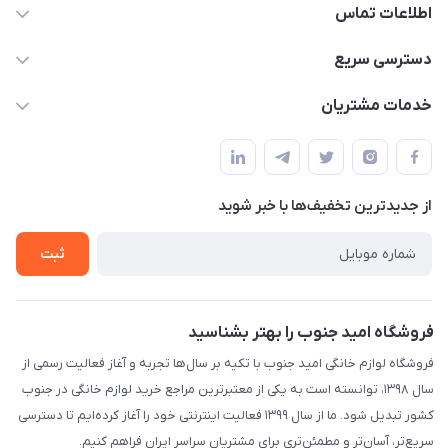
اطلاعات تماس
09175273898
دسترسی سریع
shop@omidjonobkala.ir
حساب کاربری
خدمات مشتریان
استان بوشهر شهر برازجان خیابان جوان جنب نوشت افزار الزهرا لوازم
مجله فروشگاه
قوانین و مقررات سایت
خانگی امید جنوب
لیست محصولات
حریم خصوصی
درباره ما
از جدید‌ترین تخفیف‌ها با‌ خبر شوید
راهنما
تماس با ما
تماس با ما
ثبت
فروشگاه امید جنوب را بهتر بشناسید
فروشگاه لوازم خانگی امید جنوب با تکیه بر سال‌ها تجربه و آغاز فعالیت رسمی از
سال ۱۳۹۸، توانسته است به یکی از معتبرترین مراجع خرید لوازم خانگی در جنوب
کشور تبدیل شود. ما از سال ۱۳۹۹ فعالیت اینترنتی خود را آغاز کرده‌ایم تا دسترسی
سریع‌تر، آسان‌تر و مطمئن‌تری برای مشتریان سراسر ایران فراهم کنیم.