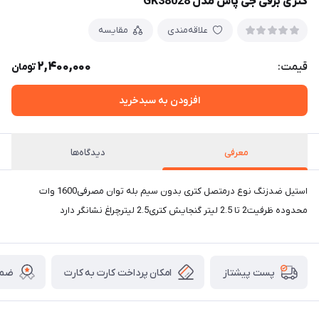
کتری برقی جی پاس مدل GK38028
علاقه‌مندی
مقایسه
2,400,000
قیمت:
تومان
افزودن به سبدخرید
معرفی
دیدگاه‌ها
استیل ضدزنگ نوع درمتصل کتری بدون سیم بله توان مصرفی1600 وات
محدوده ظرفیت2 تا 2.5 لیتر گنجایش کتری2.5 لیترچراغ نشانگر دارد
امکان پرداخت کارت به کارت
ضما
پست پیشتاز