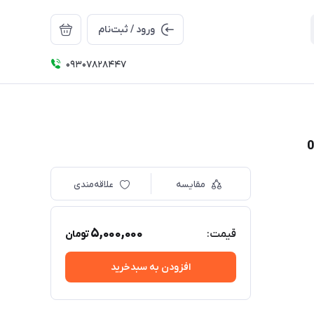
ورود / ثبت‌نام
09307828447
مقایسه
علاقه‌مندی
5,000,000
قیمت:
تومان
افزودن به سبدخرید