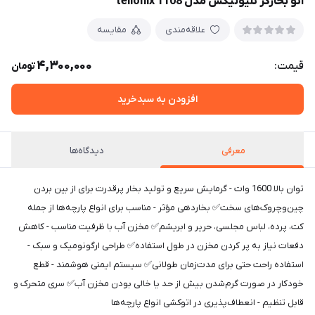
اتو بخارگر تلیونیکس مدل 1108 telionix
علاقه‌مندی
مقایسه
4,300,000
قیمت:
تومان
افزودن به سبدخرید
معرفی
دیدگاه‌ها
توان بالا 1600 وات - گرمایش سریع و تولید بخار پرقدرت برای از بین بردن
چین‌وچروک‌های سخت✅ بخاردهی مؤثر - مناسب برای انواع پارچه‌ها از جمله
کت، پرده، لباس مجلسی، حریر و ابریشم✅ مخزن آب با ظرفیت مناسب - کاهش
دفعات نیاز به پر کردن مخزن در طول استفاده✅ طراحی ارگونومیک و سبک -
استفاده راحت حتی برای مدت‌زمان طولانی✅ سیستم ایمنی هوشمند - قطع
خودکار در صورت گرم‌شدن بیش از حد یا خالی بودن مخزن آب✅ سری متحرک و
قابل تنظیم - انعطاف‌پذیری در اتوکشی انواع پارچه‌ها