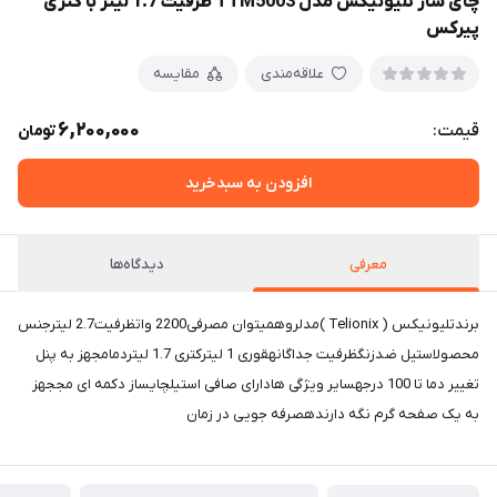
چای ساز تلیونیکس مدل TTM5003 ظرفیت 1.7 لیتر با کتری
پیرکس
علاقه‌مندی
مقایسه
6,200,000
قیمت:
تومان
افزودن به سبدخرید
معرفی
دیدگاه‌ها
برندتلیونیکس ( Telionix )مدلروهمیتوان مصرفی2200 واتظرفیت2.7 لیترجنس
محصولاستیل ضدزنگظرفیت جداگانهقوری 1 لیترکتری 1.7 لیتردمامجهز به پنل
تغییر دما تا 100 درجهسایر ویژگی هادارای صافی استیلچایساز دکمه ای مججهز
به یک صفحه گرم نگه دارندهصرفه جویی در زمان