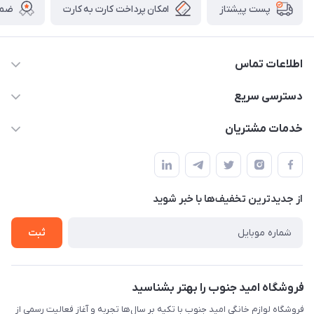
امکان پرداخت کارت به کارت
ضما
پست پیشتاز
اطلاعات تماس
09175273898
دسترسی سریع
shop@omidjonobkala.ir
حساب کاربری
خدمات مشتریان
استان بوشهر شهر برازجان خیابان جوان جنب نوشت افزار الزهرا لوازم
مجله فروشگاه
قوانین و مقررات سایت
خانگی امید جنوب
لیست محصولات
حریم خصوصی
درباره ما
از جدید‌ترین تخفیف‌ها با‌ خبر شوید
راهنما
تماس با ما
تماس با ما
ثبت
فروشگاه امید جنوب را بهتر بشناسید
فروشگاه لوازم خانگی امید جنوب با تکیه بر سال‌ها تجربه و آغاز فعالیت رسمی از