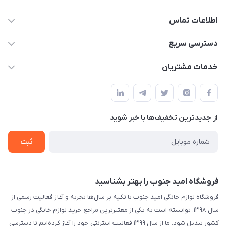
اطلاعات تماس
09175273898
دسترسی سریع
shop@omidjonobkala.ir
حساب کاربری
خدمات مشتریان
استان بوشهر شهر برازجان خیابان جوان جنب نوشت افزار الزهرا لوازم
مجله فروشگاه
قوانین و مقررات سایت
خانگی امید جنوب
لیست محصولات
حریم خصوصی
درباره ما
از جدید‌ترین تخفیف‌ها با‌ خبر شوید
راهنما
تماس با ما
تماس با ما
ثبت
فروشگاه امید جنوب را بهتر بشناسید
فروشگاه لوازم خانگی امید جنوب با تکیه بر سال‌ها تجربه و آغاز فعالیت رسمی از
سال ۱۳۹۸، توانسته است به یکی از معتبرترین مراجع خرید لوازم خانگی در جنوب
کشور تبدیل شود. ما از سال ۱۳۹۹ فعالیت اینترنتی خود را آغاز کرده‌ایم تا دسترسی