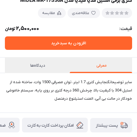
کتری برقی استیل مدیا میدیا مدل MIDEA MK-17S36A
علاقه‌مندی
مقایسه
2,500,000
قیمت:
تومان
افزودن به سبدخرید
معرفی
دیدگاه‌ها
سایر توضیحاتگنجایش کتری 1.7 لیتر، توان مصرفی 1500 وات، ساخته شده از
استیل 304 با کیفیت بالا، چرخش 360 درجه کتری بر روی پایه، سیستم خاموشی
خودکار در حالت بی آبی، المنت استیلنوع درمتصل
امکان پرداخت کارت به کارت
ضما
پست پیشتاز