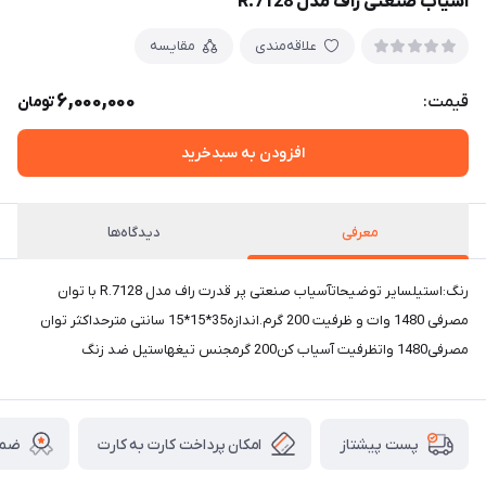
آسیاب صنعتی راف مدل R.7128
علاقه‌مندی
مقایسه
6,000,000
قیمت:
تومان
افزودن به سبدخرید
معرفی
دیدگاه‌ها
رنگ:استیلسایر توضیحاتآسیاب صنعتی پر قدرت راف مدل R.7128 با توان
مصرفی 1480 وات و ظرفیت 200 گرم.اندازه35*15*15 سانتی مترحداکثر توان
مصرفی1480 واتظرفیت آسیاب کن200 گرمجنس تیغهاستیل ضد زنگ
امکان پرداخت کارت به کارت
ضما
پست پیشتاز