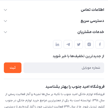
اطلاعات تماس
09175273898
دسترسی سریع
shop@omidjonobkala.ir
حساب کاربری
خدمات مشتریان
استان بوشهر شهر برازجان خیابان جوان جنب نوشت افزار الزهرا لوازم
مجله فروشگاه
قوانین و مقررات سایت
خانگی امید جنوب
لیست محصولات
حریم خصوصی
درباره ما
از جدید‌ترین تخفیف‌ها با‌ خبر شوید
راهنما
تماس با ما
تماس با ما
ثبت
فروشگاه امید جنوب را بهتر بشناسید
فروشگاه لوازم خانگی امید جنوب با تکیه بر سال‌ها تجربه و آغاز فعالیت رسمی از
سال ۱۳۹۸، توانسته است به یکی از معتبرترین مراجع خرید لوازم خانگی در جنوب
کشور تبدیل شود. ما از سال ۱۳۹۹ فعالیت اینترنتی خود را آغاز کرده‌ایم تا دسترسی