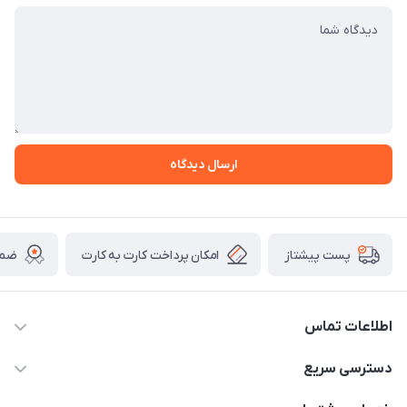
ارسال دیدگاه
امکان پرداخت کارت به کارت
ضما
پست پیشتاز
اطلاعات تماس
09175273898
دسترسی سریع
shop@omidjonobkala.ir
حساب کاربری