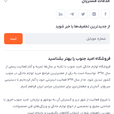
خدمات مشتریان
استان بوشهر شهر برازجان خیابان جوان جنب نوشت افزار الزهرا لوازم
مجله فروشگاه
قوانین و مقررات سایت
خانگی امید جنوب
لیست محصولات
حریم خصوصی
درباره ما
از جدید‌ترین تخفیف‌ها با‌ خبر شوید
راهنما
تماس با ما
تماس با ما
ثبت
فروشگاه امید جنوب را بهتر بشناسید
فروشگاه لوازم خانگی امید جنوب با تکیه بر سال‌ها تجربه و آغاز فعالیت رسمی از
سال ۱۳۹۸، توانسته است به یکی از معتبرترین مراجع خرید لوازم خانگی در جنوب
کشور تبدیل شود. ما از سال ۱۳۹۹ فعالیت اینترنتی خود را آغاز کرده‌ایم تا دسترسی
سریع‌تر، آسان‌تر و مطمئن‌تری برای مشتریان سراسر ایران فراهم کنیم.
با شروع فعالیت از شهر دِیِر و گسترش آن به بوشهر و برازجان، امید جنوب امروز با
شناختی عمیق و تخصصی از انواع لوازم خانگی و ویژگی‌های فنی محصولات،
بهترین راهنمای شما در انتخاب کالاهای باکیفیت و بادوام است.