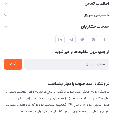
اطلاعات تماس
09175273898
دسترسی سریع
shop@omidjonobkala.ir
حساب کاربری
خدمات مشتریان
استان بوشهر شهر برازجان خیابان جوان جنب نوشت افزار الزهرا لوازم
مجله فروشگاه
قوانین و مقررات سایت
خانگی امید جنوب
لیست محصولات
حریم خصوصی
درباره ما
از جدید‌ترین تخفیف‌ها با‌ خبر شوید
راهنما
تماس با ما
تماس با ما
ثبت
فروشگاه امید جنوب را بهتر بشناسید
فروشگاه لوازم خانگی امید جنوب با تکیه بر سال‌ها تجربه و آغاز فعالیت رسمی از
سال ۱۳۹۸، توانسته است به یکی از معتبرترین مراجع خرید لوازم خانگی در جنوب
کشور تبدیل شود. ما از سال ۱۳۹۹ فعالیت اینترنتی خود را آغاز کرده‌ایم تا دسترسی
سریع‌تر، آسان‌تر و مطمئن‌تری برای مشتریان سراسر ایران فراهم کنیم.